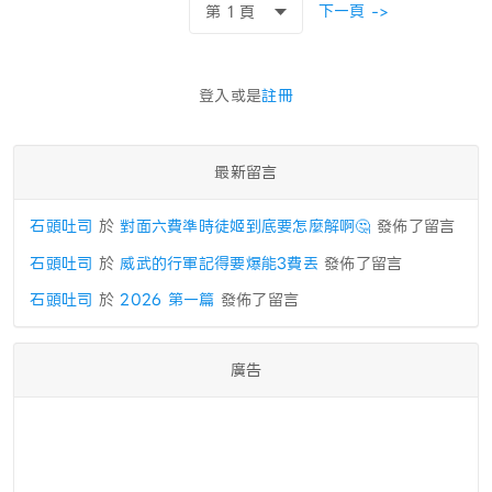
下一頁 ->
登入或是
註冊
最新留言
石頭吐司
於
對面六費準時徒姬到底要怎麼解啊🤔
發佈了留言
石頭吐司
於
威武的行軍記得要爆能3費丟
發佈了留言
石頭吐司
於
2026 第一篇
發佈了留言
廣告