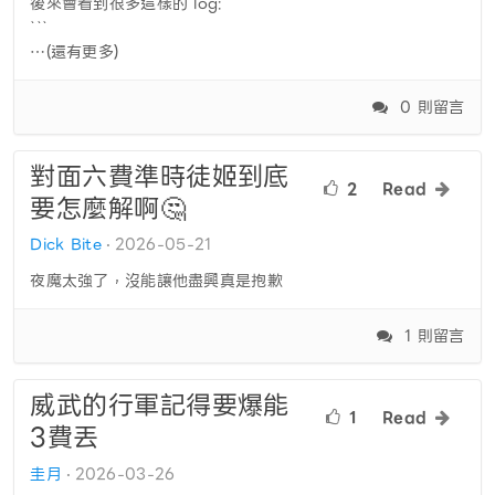
後來會看到很多這樣的 log:
```
…(還有更多)
0 則留言
對面六費準時徒姬到底
2
Read
要怎麼解啊🤔
Dick Bite
2026-05-21
夜魔太強了，沒能讓他盡興真是抱歉
1 則留言
威武的行軍記得要爆能
1
Read
3費丟
圭月
2026-03-26