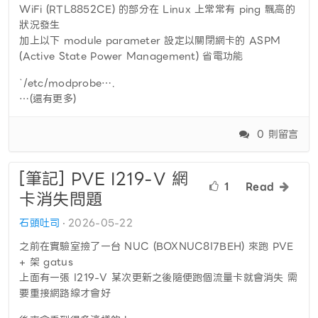
WiFi (RTL8852CE) 的部分在 Linux 上常常有 ping 飄高的
狀況發生
加上以下 module parameter 設定以關閉網卡的 ASPM
(Active State Power Management) 省電功能
`/etc/modprobe….
…(還有更多)
0 則留言
[筆記] PVE I219-V 網
1
Read
卡消失問題
石頭吐司
2026-05-22
之前在實驗室撿了一台 NUC (BOXNUC8I7BEH) 來跑 PVE
+ 架 gatus
上面有一張 I219-V 某次更新之後隨便跑個流量卡就會消失 需
要重接網路線才會好