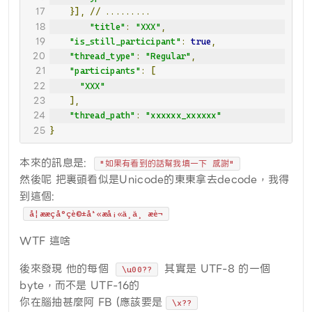
}],
//
.........
"title"
:
"XXX"
,
"is_still_participant"
:
true
,
"thread_type"
:
"Regular"
,
"participants"
:
[
"XXX"
],
"thread_path"
:
"xxxxxx_xxxxxx"
}
本來的訊息是:
"如果有看到的話幫我填一下 感謝"
然後呢 把裏頭看似是Unicode的東東拿去decode，我得
到這個:
å¦ææçå°çè©±å¹«æå¡«ä¸ä¸ æè¬
WTF 這啥
後來發現 他的每個
其實是 UTF-8 的一個
\u00??
byte，而不是 UTF-16的
你在腦抽甚麼阿 FB (應該要是
\x??