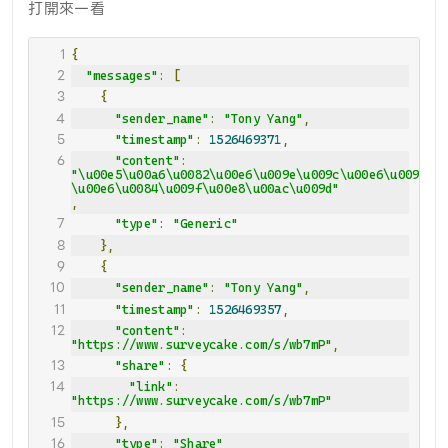
打開來一看
{
"messages"
:
[
{
"sender_name"
:
"Tony Yang"
,
"timestamp"
:
1526469371
,
"content"
:
"\u00e5\u00a6\u0082\u00e6\u009e\u009c\u00e6\u009c\u0
\u00e6\u0084\u009f\u00e8\u00ac\u009d"
,
"type"
:
"Generic"
},
{
"sender_name"
:
"Tony Yang"
,
"timestamp"
:
1526469357
,
"content"
:
"https://www.surveycake.com/s/wb7mP"
,
"share"
:
{
"link"
:
"https://www.surveycake.com/s/wb7mP"
},
"type"
:
"Share"