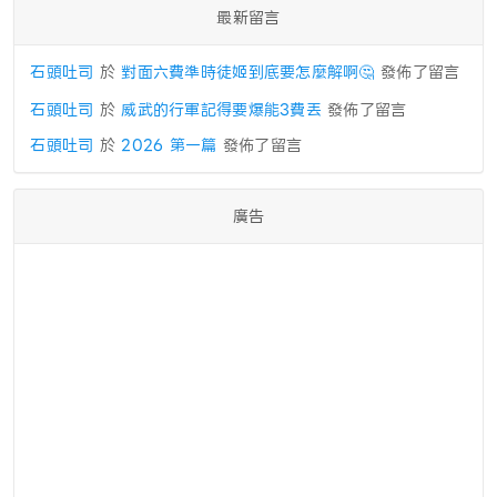
最新留言
石頭吐司
於
對面六費準時徒姬到底要怎麼解啊🤔
發佈了留言
石頭吐司
於
威武的行軍記得要爆能3費丟
發佈了留言
石頭吐司
於
2026 第一篇
發佈了留言
廣告