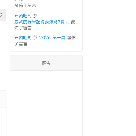
發佈了留言
石頭吐司
於
威武的行軍記得要爆能3費丟
發
佈了留言
石頭吐司
於
2026 第一篇
發佈
了留言
廣告