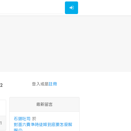
登入或是
註冊
2
最新留言
石頭吐司
於
1
對面六費準時徒姬到底要怎麼解
啊🤔